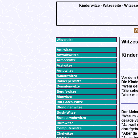
Kinderwitze - Witzeseite - Witzes
VI
Witzeseite
Witzes
-----------
Antiwitze
Kinder
Anwaltswitze
Armeewitze
Arztwitze
Autowitze
Bauernwitze
Vor dem 
Barkeeperwitze
Die Kinde
"Wem geh
Beamtenwitze
"Sie sehe
Berufewitze
"aber mei
Bierwitze
Bill-Gates-Witze
Blondinenwitze
Der klein
Bush-Witze
"Warum we
Bundeswehrwitze
gerade v
Bürowitze
"Ja, weil
Computerwitze
draufgeha
"Aber da 
Chefwitze
"Ja, scho