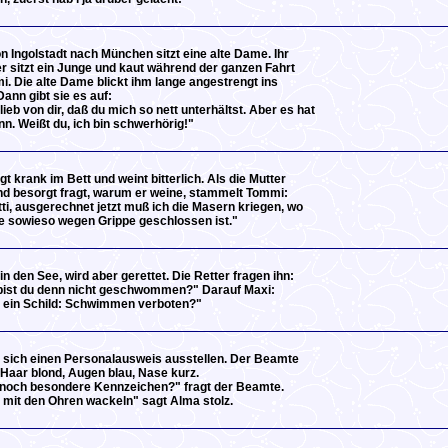
n Ingolstadt nach München sitzt eine alte Dame. Ihr
 sitzt ein Junge und kaut während der ganzen Fahrt
 Die alte Dame blickt ihm lange angestrengt ins
Dann gibt sie es auf:
 lieb von dir, daß du mich so nett unterhältst. Aber es hat
nn. Weißt du, ich bin schwerhörig!"
gt krank im Bett und weint bitterlich. Als die Mutter
d besorgt fragt, warum er weine, stammelt Tommi:
ti, ausgerechnet jetzt muß ich die Masern kriegen, wo
e sowieso wegen Grippe geschlossen ist."
 in den See, wird aber gerettet. Die Retter fragen ihn:
ist du denn nicht geschwommen?" Darauf Maxi:
t ein Schild: Schwimmen verboten?"
 sich einen Personalausweis ausstellen. Der Beamte
 Haar blond, Augen blau, Nase kurz.
 noch besondere Kennzeichen?" fragt der Beamte.
 mit den Ohren wackeln" sagt Alma stolz.