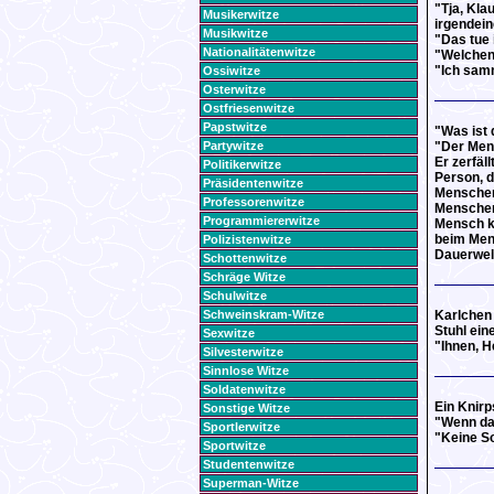
"Tja, Klau
Musikerwitze
irgendein
Musikwitze
"Das tue 
Nationalitätenwitze
"Welchen 
"Ich samm
Ossiwitze
Osterwitze
Ostfriesenwitze
Papstwitze
"Was ist 
Partywitze
"Der Men
Er zerfäll
Politikerwitze
Person, d
Präsidentenwitze
Menschen 
Professorenwitze
Menschen 
Programmiererwitze
Mensch k
beim Mens
Polizistenwitze
Dauerwel
Schottenwitze
Schräge Witze
Schulwitze
Schweinskram-Witze
Karlchen 
Stuhl ein
Sexwitze
"Ihnen, H
Silvesterwitze
Sinnlose Witze
Soldatenwitze
Ein Knirp
Sonstige Witze
"Wenn das
Sportlerwitze
"Keine So
Sportwitze
Studentenwitze
Superman-Witze