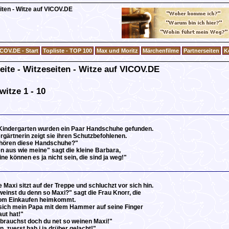
eiten - Witze auf VICOV.DE
COV.DE - Start
Topliste - TOP 100
Max und Moritz
Märchenfilme
Partnerseiten
K
eite - Witzeseiten - Witze auf VICOV.DE
witze 1 - 10
Kindergarten wurden ein Paar Handschuhe gefunden.
rgärtnerin zeigt sie ihren Schutzbefohlenen.
ören diese Handschuhe?"
n aus wie meine" sagt die kleine Barbara,
ne können es ja nicht sein, die sind ja weg!"
e Maxi sitzt auf der Treppe und schluchzt vor sich hin.
inst du denn so Maxi?" sagt die Frau Knorr, die
om Einkaufen heimkommt.
 sich mein Papa mit dem Hammer auf seine Finger
ut hat!"
brauchst doch du net so weinen Maxi!"
n, zuerst hab i ja drüber gelacht!"