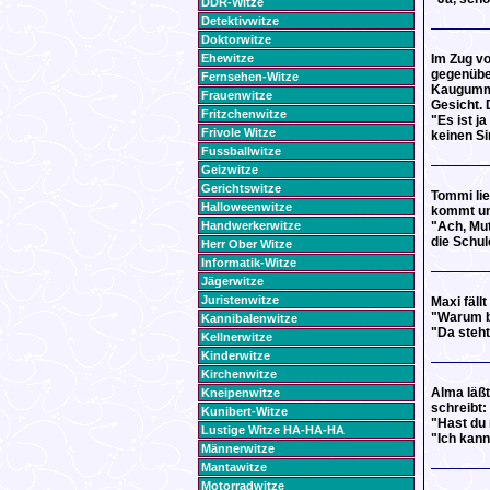
DDR-Witze
Detektivwitze
Doktorwitze
Ehewitze
Im Zug vo
gegenüber
Fernsehen-Witze
Kaugummi.
Frauenwitze
Gesicht. 
Fritzchenwitze
"Es ist ja
Frivole Witze
keinen Si
Fussballwitze
Geizwitze
Gerichtswitze
Tommi lie
Halloweenwitze
kommt un
Handwerkerwitze
"Ach, Mut
die Schul
Herr Ober Witze
Informatik-Witze
Jägerwitze
Juristenwitze
Maxi fällt
"Warum b
Kannibalenwitze
"Da steh
Kellnerwitze
Kinderwitze
Kirchenwitze
Alma läßt
Kneipenwitze
schreibt:
Kunibert-Witze
"Hast du
Lustige Witze HA-HA-HA
"Ich kann
Männerwitze
Mantawitze
Motorradwitze