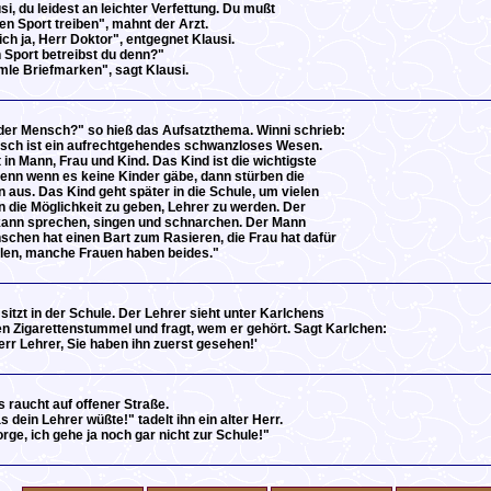
si, du leidest an leichter Verfettung. Du mußt
en Sport treiben", mahnt der Arzt.
ich ja, Herr Doktor", entgegnet Klausi.
Sport betreibst du denn?"
le Briefmarken", sagt Klausi.
der Mensch?" so hieß das Aufsatzthema. Winni schrieb:
sch ist ein aufrechtgehendes schwanzloses Wesen.
t in Mann, Frau und Kind. Das Kind ist die wichtigste
enn wenn es keine Kinder gäbe, dann stürben die
aus. Das Kind geht später in die Schule, um vielen
die Möglichkeit zu geben, Lehrer zu werden. Der
ann sprechen, singen und schnarchen. Der Mann
chen hat einen Bart zum Rasieren, die Frau hat dafür
len, manche Frauen haben beides."
sitzt in der Schule. Der Lehrer sieht unter Karlchens
en Zigarettenstummel und fragt, wem er gehört. Sagt Karlchen:
err Lehrer, Sie haben ihn zuerst gesehen!'
s raucht auf offener Straße.
 dein Lehrer wüßte!" tadelt ihn ein alter Herr.
rge, ich gehe ja noch gar nicht zur Schule!"